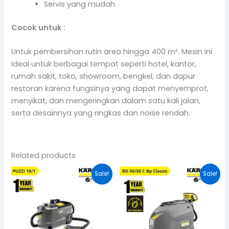
Servis yang mudah
Cocok untuk :
Untuk pembersihan rutin area hingga 400 m². Mesin ini
ideal untuk berbagai tempat seperti hotel, kantor,
rumah sakit, toko, showroom, bengkel, dan dapur
restoran karena fungsinya yang dapat menyemprot,
menyikat, dan mengeringkan dalam satu kali jalan,
serta desainnya yang ringkas dan noise rendah.
Related products
Original
Current
Original
Cur
Sale!
Sale!
price
price
price
pric
was:
is:
was:
is:
Rp19.425.000.
Rp16.511.250.
Rp74.925.000.
Rp6