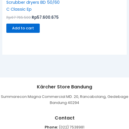
Scrubber dryers BD 50/60
C Classic Ep
Rp
67.765.500
Rp
57.600.675
Add to cart
Kärcher Store Bandung
Summarecon Magna Commercial MD. 20, Rancabolang, Gedebage
Bandung 40294
Contact
Phone:
(022) 7538981