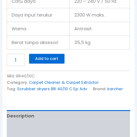
Catu daya
220 – 240 V / 50 Hz
Daya input terukur
2300 W maks.
Warna
Antrasit
Berat tanpa aksesori
35,5 kg
Add to cart
SKU:
BR40/10C
Category:
Carpet Cleaner & Carpet Extractor
Tag:
Scrubber dryers BR 40/10 C Ep Adv
Brand:
karcher
Description
Additional information