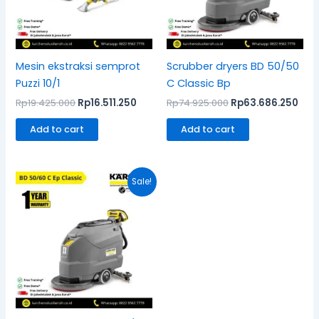
Mesin ekstraksi semprot
Scrubber dryers BD 50/50
Puzzi 10/1
C Classic Bp
Rp
19.425.000
Rp
16.511.250
Rp
74.925.000
Rp
63.686.250
Add to cart
Add to cart
Original
Current
Sale!
price
price
was:
is:
Rp67.765.500.
Rp57.600.675.