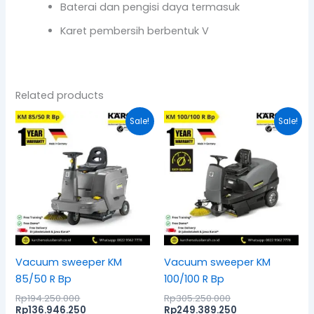
Baterai dan pengisi daya termasuk
Karet pembersih berbentuk V
Related products
Original
Current
Original
Current
Sale!
Sale!
price
price
price
price
was:
is:
was:
is:
Rp194.250.000.
Rp136.946.250.
Rp305.250.000.
Rp249.389.250.
Vacuum sweeper KM
Vacuum sweeper KM
85/50 R Bp
100/100 R Bp
Rp
194.250.000
Rp
305.250.000
Rp
136.946.250
Rp
249.389.250