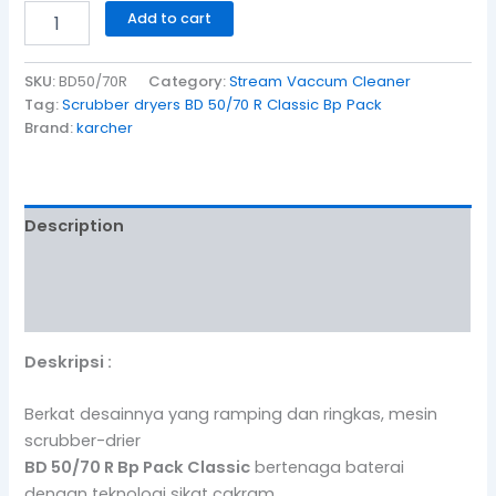
Add to cart
SKU:
BD50/70R
Category:
Stream Vaccum Cleaner
Tag:
Scrubber dryers BD 50/70 R Classic Bp Pack
Brand:
karcher
Description
Additional information
Reviews (0)
Deskripsi :
Berkat desainnya yang ramping dan ringkas, mesin
scrubber-drier
BD 50/70 R Bp Pack Classic
bertenaga baterai
dengan teknologi sikat cakram