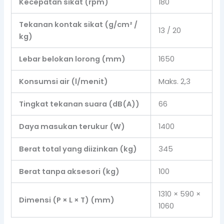
Kecepatan sikat (rpm)
180
Tekanan kontak sikat (g/cm² /
13 / 20
kg)
Lebar belokan lorong (mm)
1650
Konsumsi air (l/menit)
Maks. 2,3
Tingkat tekanan suara (dB(A))
66
Daya masukan terukur (W)
1400
Berat total yang diizinkan (kg)
345
Berat tanpa aksesori (kg)
100
1310 × 590 ×
Dimensi (P × L × T) (mm)
1060