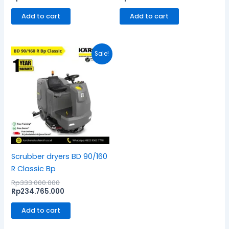
Add to cart
Add to cart
Original
Current
Sale!
price
price
was:
is:
Rp333.000.000.
Rp234.765.000.
Scrubber dryers BD 90/160
R Classic Bp
Rp
333.000.000
Rp
234.765.000
Add to cart