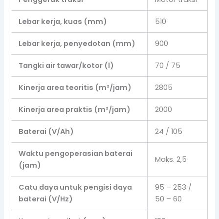
Lebar kerja, kuas (mm)
510
Lebar kerja, penyedotan (mm)
900
Tangki air tawar/kotor (l)
70 / 75
Kinerja area teoritis (m²/jam)
2805
Kinerja area praktis (m²/jam)
2000
Baterai (V/Ah)
24 / 105
Waktu pengoperasian baterai
Maks. 2,5
(jam)
Catu daya untuk pengisi daya
95 – 253 /
baterai (V/Hz)
50 – 60